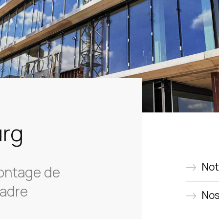
rg
Not
montage de
cadre
Nos