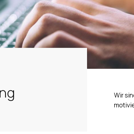
ng
Wir si
motivi